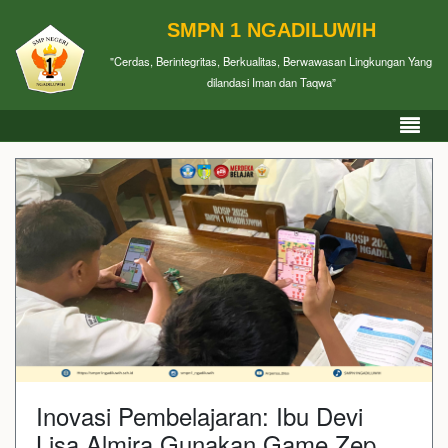
SMPN 1 NGADILUWIH
"Cerdas, Berintegritas, Berkualitas, Berwawasan Lingkungan Yang
dilandasi Iman dan Taqwa”
Inovasi Pembelajaran: Ibu Devi
Lisa Almira Gunakan Game Zep